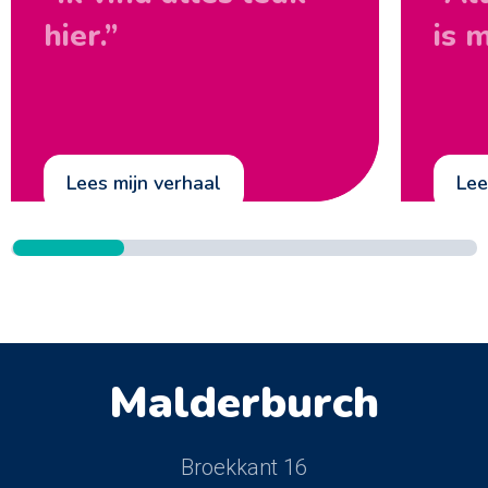
hier.”
is 
lees mijn verhaal
le
Malderburch
Broekkant 16