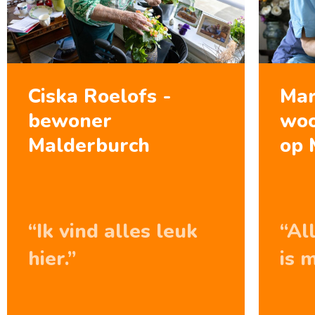
Ciska Roelofs -
Mar
bewoner
woo
Malderburch
op 
“Ik vind alles leuk
“Al
hier.”
is 