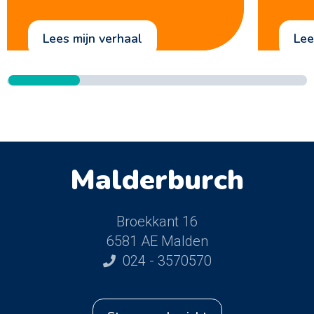
lees mijn verhaal
le
Malderburch
Broekkant 16
6581 AE Malden
024 - 3570570