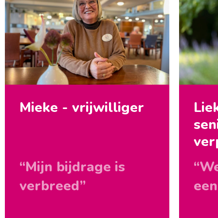
Mieke - vrijwilliger
Lie
sen
ver
“Mijn bijdrage is
“We
verbreed”
een