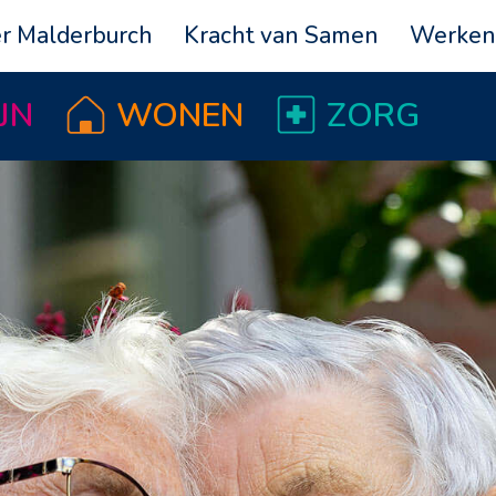
r Malderburch
Kracht van Samen
Werken 
JN
WONEN
ZORG