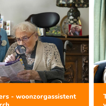
ers - woonzorgassistent
rch