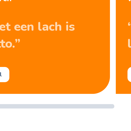
et een lach is
to.”
l