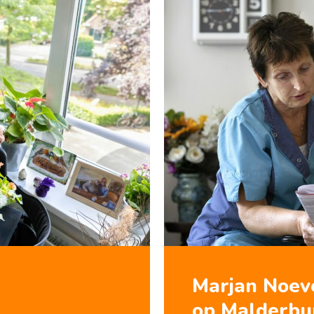
Marjan Noev
op Malderbu