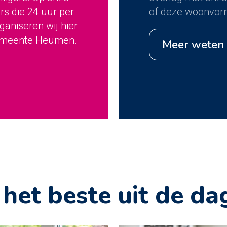
s die 24 uur per
of deze woonvorm
aniseren wij hier
gemeente Heumen.
meer weten
et beste uit de da