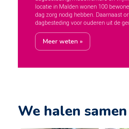
locatie in Malden wonen 100 bewoner
dag zorg nodig hebben. Daarnaast org
dagbesteding voor ouderen uit de 
meer weten »
We halen samen h