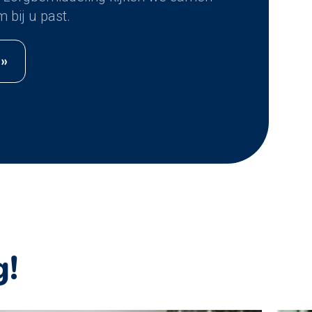
 bij u past.
 »
g!