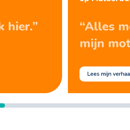
k hier.”
“Alles m
mijn mot
lees mijn verhaa