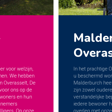
-
Malder
Overas
er voor welzijn,
In het prachtige 
men. We hebben
u beschermd wone
in Overasselt, De
Malderburch heef
 voor ons op de
zijn zowel ouder
bewoners en hun
verstandelijke be
elnemers
iedere bewoner h
lligers. Op onze
overleg met onze