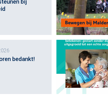
teunen bij
id
2026
oren bedankt!