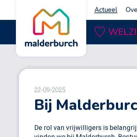
Actueel
Ove
WELZI
22-09-2025
Bij Malderburc
De rol van vrijwilligers is belang
vinden we bij Malderburch. Best