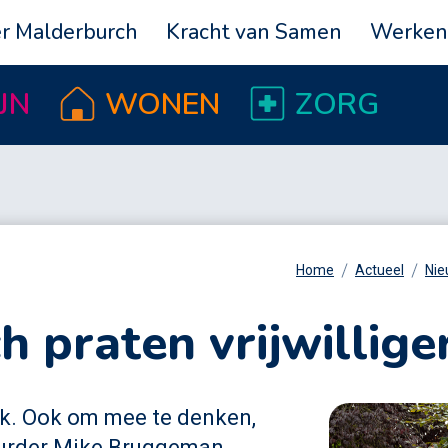
r Malderburch
Kracht van Samen
Werken 
JN
WONEN
ZORG
Home
Actueel
Nie
h praten vrijwillig
rijk. Ook om mee te denken,
uurder Mike Bruggeman