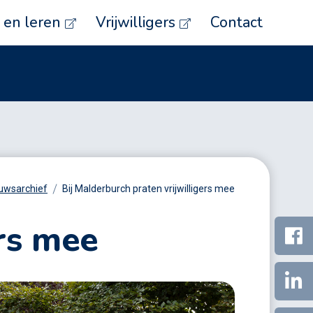
en leren
Vrijwilligers
Contact
uwsarchief
Bij Malderburch praten vrijwilligers mee
ers mee