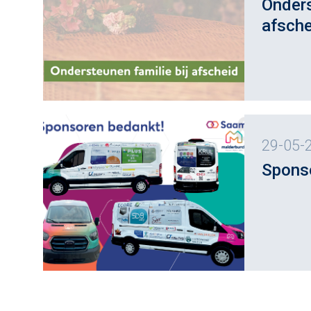
Onders
afsche
29-05-
Spons